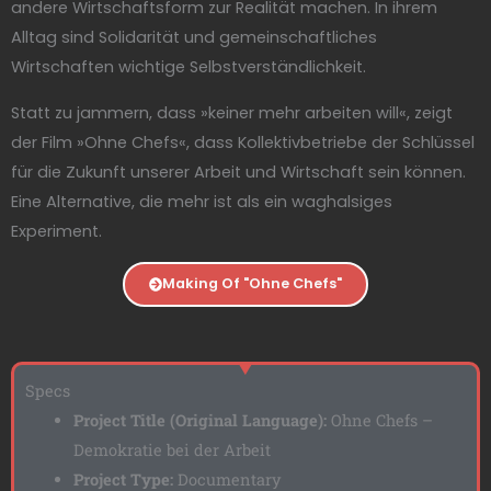
andere Wirtschaftsform zur Realität machen. In ihrem
Alltag sind Solidarität und gemeinschaftliches
Wirtschaften wichtige Selbstverständlichkeit.
Statt zu jammern, dass »keiner mehr arbeiten will«, zeigt
der Film »Ohne Chefs«, dass Kollektivbetriebe der Schlüssel
für die Zukunft unserer Arbeit und Wirtschaft sein können.
Eine Alternative, die mehr ist als ein waghalsiges
Experiment.
Making Of "Ohne Chefs"
Specs
Project Title (Original Language):
Ohne Chefs –
Demokratie bei der Arbeit
Project Type:
Documentary