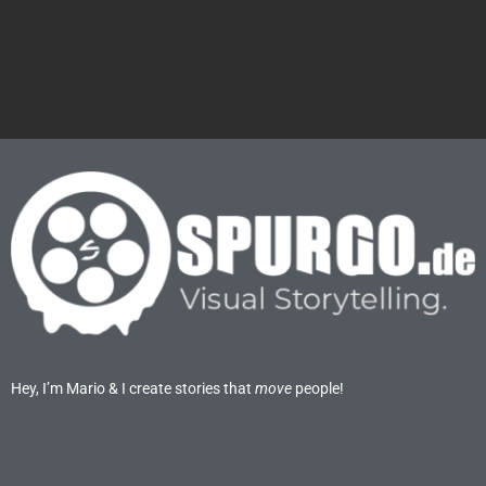
r
e
a
m
Hey, I’m Mario & I create stories that
move
people!