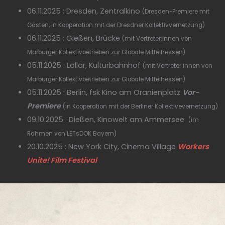
06.11.2025 : Dresden, Zentralkino
(Dresden-Premiere mit
Gästen, in Kooperation mit der Dresdner Kollektivvernetzung)
06.11.2025 : Gießen, Brücke
(mit Vertreter:innen von
Marburger Kollektivbetrieben zur Globale Mittelhessen)
05.11.2025 : Lollar, Kulturbahnhof
(mit Vertreter:innen von
Marburger Kollektivbetrieben zur Globale Mittelhessen)
05.11.2025 : Berlin, fsk Kino am Oranienplatz
Vor-
Premiere
(in Kooperation mit der Berliner Kollektivevernetzung)
09.10.2025 : Dießen, Kinowelt am Ammersee
(im
Rahmen von LETsDOK Bayern)
20.10.2025 : New York City, Cinema Village
Workers
Unite! Film Festival