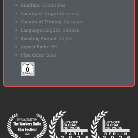
Runtime:
55 minutes
Country of Origin:
Germany
Country of Filming:
Germany
Language:
English, German
Shooting Format:
Digital
Aspect Ratio:
16:9
Film Color:
Color