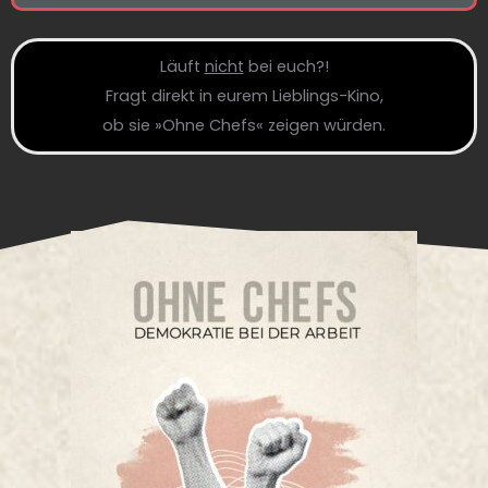
Läuft
nicht
bei euch?!
Fragt direkt in eurem Lieblings-Kino,
ob sie »Ohne Chefs« zeigen würden.