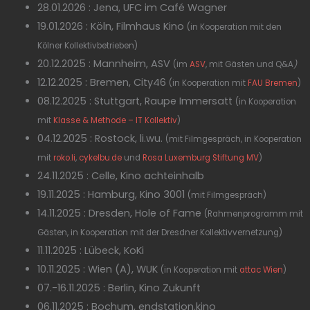
28.01.2026 : Jena, UFC im Café Wagner
19.01.2026 : Köln, Filmhaus Kino
(in Kooperation mit den
Kölner Kollektivbetrieben)
20.12.2025 : Mannheim, ASV
(im
ASV
, mit Gästen und Q&A
)
12.12.2025 : Bremen, City46
(in Kooperation mit
FAU Bremen
)
08.12.2025 : Stuttgart, Raupe Immersatt
(in Kooperation
mit
Klasse & Methode – IT Kollektiv
)
04.12.2025 : Rostock, li.wu.
(mit Filmgespräch, in Kooperation
mit
roko.li
,
cykelbu.de
und
Rosa Luxemburg Stiftung MV
)
24.11.2025 : Celle, Kino achteinhalb
19.11.2025 : Hamburg, Kino 3001
(mit Filmgespräch)
14.11.2025 : Dresden, Hole of Fame
(Rahmenprogramm mit
Gästen, in Kooperation mit der Dresdner Kollektivvernetzung)
11.11.2025 : Lübeck, KoKi
10.11.2025 : Wien (A), WUK
(in Kooperation mit
attac Wien
)
07.-16.11.2025 : Berlin, Kino Zukunft
06.11.2025 : Bochum, endstation.kino